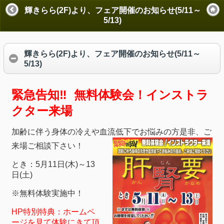
輝きらら(2F)より、フェア開催のお知らせ(5/11～
5/13)
輝きらら(2F)より、フェア開催のお知らせ(5/11～
5/13)
緊急告知‼
無料体験会！インストラ
クター来場
加齢に伴う身体の冷えや血流低下でお悩みの方是非、ご
来場ご相談下さい！
とき：5月11日(木)～13
日(土)
※無料体験実施中！
HP特別特典：ホームペ
ージを見て体験にきて頂