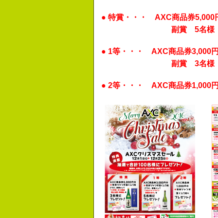
● 特賞・・・
AXC商品券5,0
副賞 5名様 大七酒造 極
●
1
等・・・
AXC商品券3,00
副賞 3名様 日本のあわ
●
2等・・・
AXC商品券
1,00