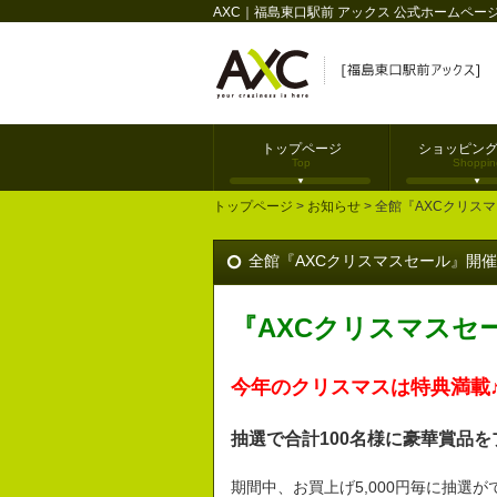
AXC｜福島東口駅前 アックス 公式ホームペー
トップページ
ショッピン
Top
Shoppin
トップページ
>
お知らせ
> 全館『AXCクリスマ
全館『AXCクリスマスセール』開催のお
『AXCクリスマスセ
今年のクリスマスは特典満載
抽選で合計100名様に豪華賞品
期間中、お買上げ5,000円毎に抽選が