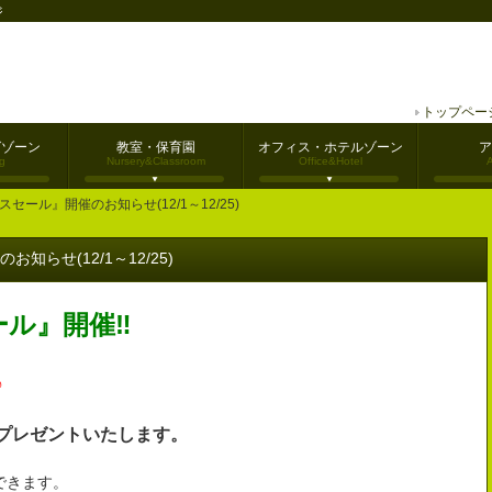
ジ
トップペー
グゾーン
教室・保育園
オフィス・ホテルゾーン
ア
g
Nursery&Classroom
Office&Hotel
スセール』開催のお知らせ(12/1～12/25)
知らせ(12/1～12/25)
ール』開催‼
♪
をプレゼントいたします。
できます。