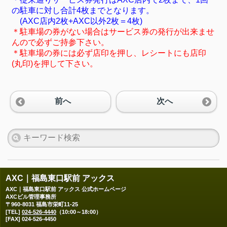
の駐車に対し合計4枚までとなります。
(AXC店内2枚+AXC以外2枚＝4枚)
＊駐車場の券がない場合はサービス券の発行が出来ませ
んので必ずご持参下さい。
＊駐車場の券には必ず店印を押し、レシートにも店印
(丸印)を押して下さい。
前へ
次へ
AXC｜福島東口駅前 アックス
AXC｜福島東口駅前 アックス 公式ホームページ
AXCビル管理事務所
〒960-8031 福島市栄町11-25
[TEL]
024-526-4440
（10:00～18:00）
[FAX] 024-526-4450