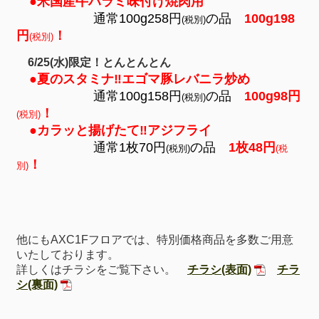
●
米国産牛ハラミ味付け焼肉用
通常100g258円
の品
100g198
(税別)
円
！
(税別)
6/25(水)限定！とんとんとん
●夏のスタミナ‼エゴマ豚レバニラ炒め
通常100g158円
の品
100g98円
(税別)
！
(税別)
●カラッと揚げたて‼アジフライ
通常1枚70円
の品
1枚48円
(税別)
(税
！
別)
他にもAXC1Fフロアでは、特別価格商品を多数ご用意
いたしております。
詳しくはチラシをご覧下さい。
チラシ(表面)
チラ
シ(裏面)