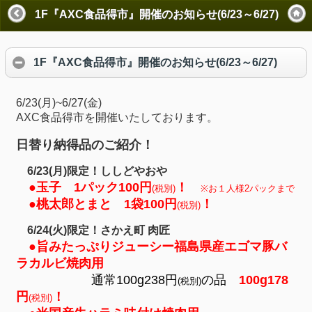
1F『AXC食品得市』開催のお知らせ(6/23～6/27)
1F『AXC食品得市』開催のお知らせ(6/23～6/27)
6/23(月)~6/27(金)
AXC食品得市を開催いたしております。
日替り納得品のご紹介！
6/23(月)限定！ししどやおや
●玉子 1パック100円
！
(税別
)
※お１人様2パックまで
●
桃太郎とまと 1袋100円
！
(税別)
6/24(火)限定！さかえ町 肉匠
●旨みたっぷりジューシー福島県産エゴマ豚バ
ラカルビ焼肉用
通常100g238円
の品
100g178
(税別)
円
！
(税別
)