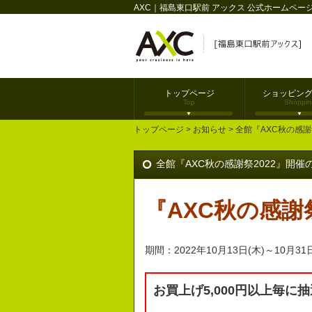
AXC｜福島東口駅前 アックス 公式ホームペー
トップページ
ショッピン
Top
Shoppin
トップページ
>
お知らせ
> 全館『AXC秋の感謝祭
全館『AXC秋の感謝祭2022』開催のお知
『
AXC
秋の感謝祭
期間：2022年10月13日(木)～10月31日
お買上げ5,000円以上毎に