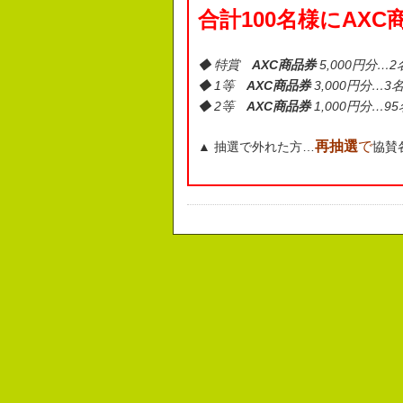
合計100名様にAX
◆ 特賞
AXC商品券
5,000円分
…2
◆
1等
AXC商品券
3,000円分…3
◆ 2等
AXC商品券
1,000円分…9
再抽選
で
▲
抽選で外れた方…
協賛