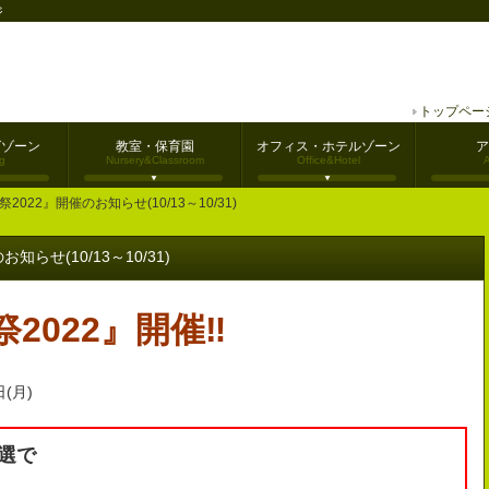
ジ
トップペー
グゾーン
教室・保育園
オフィス・ホテルゾーン
ア
g
Nursery&Classroom
Office&Hotel
2022』開催のお知らせ(10/13～10/31)
らせ(10/13～10/31)
2022
』開催‼
(月)
抽選で