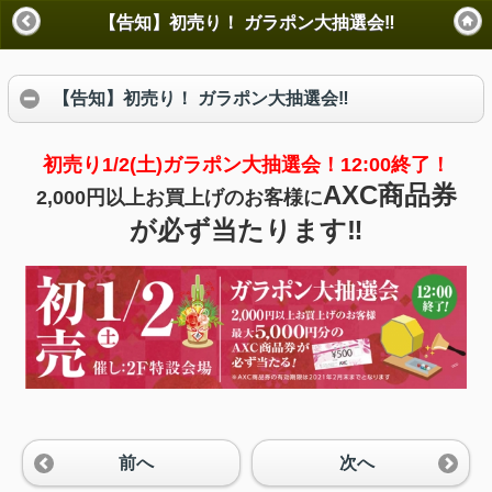
【告知】初売り！ ガラポン大抽選会‼
【告知】初売り！ ガラポン大抽選会‼
初売り1/2(土)ガラポン大抽選会！
12:00終了！
AXC商品券
2,000円以上お買上げのお客様に
が必ず当たります‼
前へ
次へ