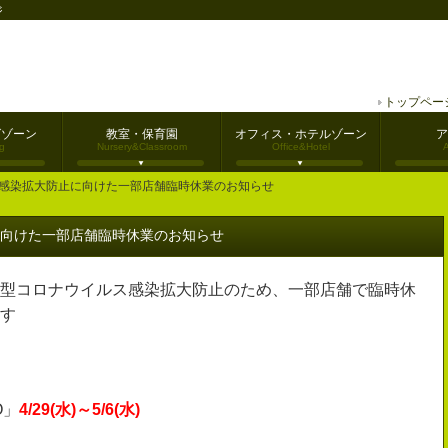
ジ
トップペー
グゾーン
教室・保育園
オフィス・ホテルゾーン
ア
g
Nursery&Classroom
Office&Hotel
ス感染拡大防止に向けた一部店舗臨時休業のお知らせ
向けた一部店舗臨時休業のお知らせ
型コロナウイルス感染拡大防止のため、一部店舗で臨時休
す
O」
4/29(水)～5/6(水)