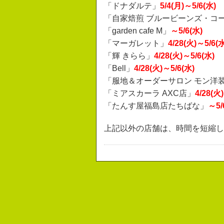
「ドナダルテ」
5/4(月)～5/6(水)
「自家焙煎 ブルービーンズ・コ
「garden cafe M」
～5/6(水)
「マーガレット」
4/28(火)～5/6(
「輝 きらら」
4/28(火)～5/6(水)
「Bell」
4/28(火)～5/6(水)
「服地＆オーダーサロン モン洋
「ミアスカーラ AXC店」
4/28(火
「たんす屋福島店たちばな」
～5/
上記以外の店舗は、時間を短縮し