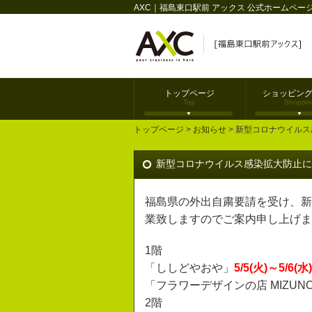
AXC｜福島東口駅前 アックス 公式ホームペー
トップページ
ショッピン
Top
Shoppin
トップページ
>
お知らせ
> 新型コロナウイル
新型コロナウイルス感染拡大防止に
福島県の外出自粛要請を受け、新
業致しますのでご案内申し上げま
1階
「ししどやおや」
5/5(火)～5/6(水)
「フラワーデザインの店 MIZUN
2階