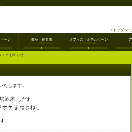
ジ
トップペー
グゾーン
教室・保育園
オフィス・ホテルゾーン
ア
g
Nursery&Classroom
Office&Hotel
プン』のお知らせ
ンいたします。
室居酒屋 しだれ
カラオケ まねきねこ
す。